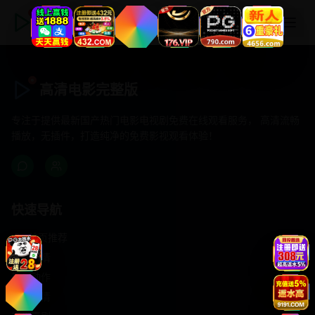
高清电影完整版
高清电影完整版
专注于提供最新国产热门电影电视剧免费在线观看服务， 高清流畅
播放，无插件，打造纯净的免费影视观看体验！
快速导航
首页推荐
精选剧情
热门动作
浪漫爱情