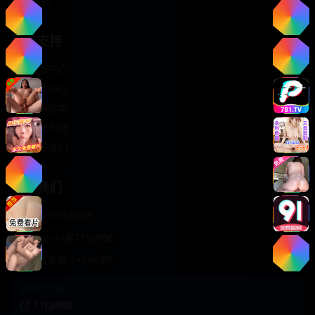
轻松喜剧
服务支持
客服中心
帮助中心
使用指南
版权声明
关于我们
联系我们
400-888-8888
support@TTsp008
在线客服 7×24小时
商务合作✈️
TTsp008